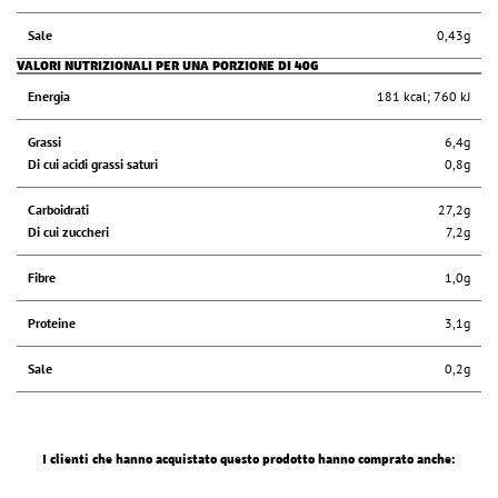
Sale
0,43g
VALORI NUTRIZIONALI PER UNA PORZIONE DI 40G
Energia
181 kcal; 760 kJ
Grassi
6,4g
Di cui acidi grassi saturi
0,8g
Carboidrati
27,2g
Di cui zuccheri
7,2g
Fibre
1,0g
Proteine
3,1g
Sale
0,2g
I clienti che hanno acquistato questo prodotto hanno comprato anche: