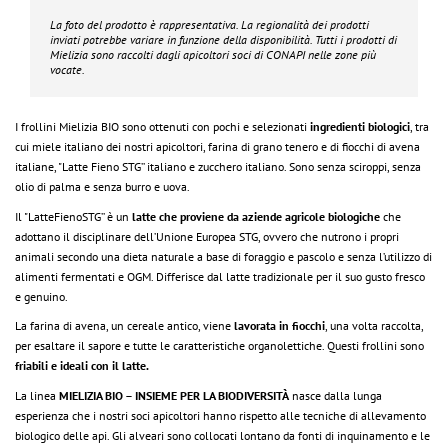
La foto del prodotto è rappresentativa. La regionalità dei prodotti
inviati potrebbe variare in funzione della disponibilità. Tutti i prodotti di
Mielizia
sono raccolti dagli apicoltori soci di CONAPI nelle zone più
vocate.
I frollini Mielizia BIO sono ottenuti con pochi e selezionati
ingredienti biologici
, tra
cui miele italiano dei nostri apicoltori, farina di grano tenero e di fiocchi di avena
italiane, "Latte Fieno STG’’ italiano e zucchero italiano. Sono senza sciroppi, senza
olio di palma e senza burro e uova.
Il "LatteFienoSTG’’ è un
latte che proviene da aziende agricole biologiche
che
adottano il disciplinare dell’Unione Europea STG, ovvero che nutrono i propri
animali secondo una dieta naturale a base di foraggio e pascolo e senza l’utilizzo di
alimenti fermentati e OGM. Differisce dal latte tradizionale per il suo gusto fresco
e genuino.
La farina di avena, un cereale antico, viene
lavorata in fiocchi
, una volta raccolta,
per esaltare il sapore e tutte le caratteristiche organolettiche. Questi frollini sono
friabili e ideali con il latte.
La linea
MIELIZIA BIO – INSIEME PER LA BIODIVERSITÀ
nasce dalla lunga
esperienza che i nostri soci apicoltori hanno rispetto alle tecniche di allevamento
biologico delle api. Gli alveari sono collocati lontano da fonti di inquinamento e le