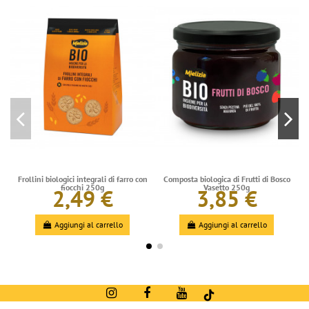
Frollini biologici integrali di farro con
Composta biologica di Frutti di Bosco
fiocchi 250g
Vasetto 250g
2,49 €
3,85 €
Aggiungi al carrello
Aggiungi al carrello