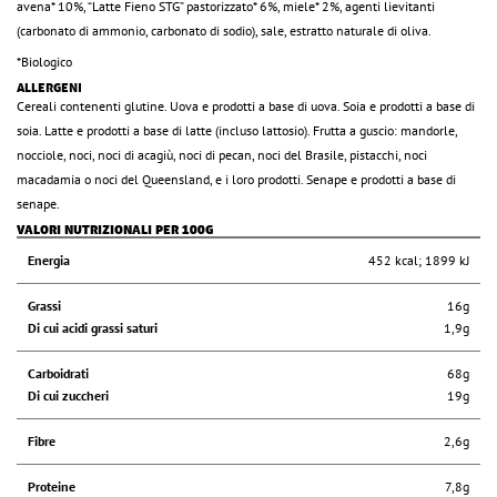
avena* 10%, “Latte Fieno STG” pastorizzato* 6%, miele* 2%, agenti lievitanti
(carbonato di ammonio, carbonato di sodio), sale, estratto naturale di oliva.
*Biologico
ALLERGENI
Cereali contenenti glutine. Uova e prodotti a base di uova. Soia e prodotti a base di
soia. Latte e prodotti a base di latte (incluso lattosio). Frutta a guscio: mandorle,
nocciole, noci, noci di acagiù, noci di pecan, noci del Brasile, pistacchi, noci
macadamia o noci del Queensland, e i loro prodotti. Senape e prodotti a base di
senape.
VALORI NUTRIZIONALI PER 100G
Energia
452 kcal; 1899 kJ
Grassi
16g
Di cui acidi grassi saturi
1,9g
Carboidrati
68g
Di cui zuccheri
19g
Fibre
2,6g
Proteine
7,8g