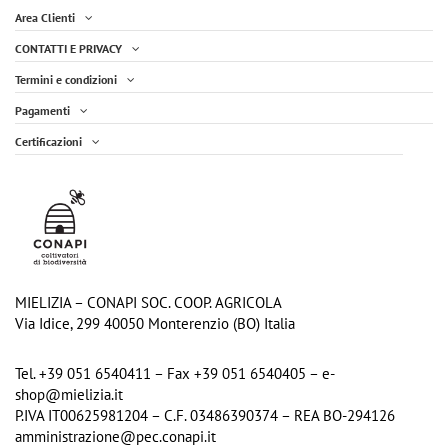
Area Clienti
CONTATTI E PRIVACY
Termini e condizioni
Pagamenti
Certificazioni
Miele di Sulla Vasetto 400g
Miele Millefiori Liquido - Vasetto 700g
5,15 €
8,90 €
Aggiungi al carrello
Aggiungi al carrello
MIELIZIA – CONAPI SOC. COOP. AGRICOLA
Via Idice, 299 40050 Monterenzio (BO) Italia
Tel. +39 051 6540411 – Fax +39 051 6540405 – e-
shop@mielizia.it
P.IVA IT00625981204 – C.F. 03486390374 – REA BO-294126
amministrazione@pec.conapi.it