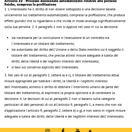
Articolo 22 - Processo decisionale automatizzato relativo alle persone
fisiche, compresa la profilazione
1. L'interessato ha il diritto di non essere sottoposto a una decisione basata
unicamente sul trattamento automatizzato, compresa la profilazione, che produca
effetti giuridici che lo riguardano o che incida in modo analogo significativamente
sulla sua persona. 2. Il paragrafo 1 non si applica nel caso in cui la decisione:
sia necessaria per la conclusione o l'esecuzione di un contratto tra
l'interessato e un titolare del trattamento;
sia autorizzata dal diritto dell'Unione o dello Stato membro cui è soggetto il
titolare del trattamento, che precisa altresì misure adeguate a tutela dei
diritti, delle libertà e dei legittimi interessi dell'interessato;
si basi sul consenso esplicito dell'interessato.
3. Nei casi di cui al paragrafo 2, lettere a) e c), il titolare del trattamento attua
misure appropriate per tutelare i diritti, le libertà e i legittimi interessi
dell'interessato, almeno il diritto di ottenere l'intervento umano da parte del
titolare del trattamento, di esprimere la propria opinione e di contestare la
decisione. 4. Le decisioni di cui al paragrafo 2 non si basano sulle categorie
particolari di dati personali di cui all'articolo 9, paragrafo 1, a meno che non sia
d'applicazione l'articolo 9, paragrafo 2, lettere a) o g), e non siano in vigore misure
adeguate a tutela dei diritti, delle libertà e dei legittimi interessi dell'interessato.