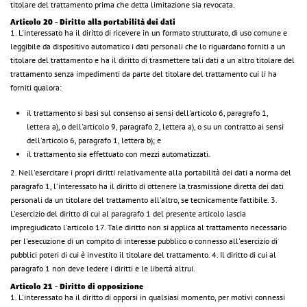
titolare del trattamento prima che detta limitazione sia revocata.
Articolo 20 - Diritto alla portabilità dei dati
1. L'interessato ha il diritto di ricevere in un formato strutturato, di uso comune e
leggibile da dispositivo automatico i dati personali che lo riguardano forniti a un
titolare del trattamento e ha il diritto di trasmettere tali dati a un altro titolare del
trattamento senza impedimenti da parte del titolare del trattamento cui li ha
forniti qualora:
il trattamento si basi sul consenso ai sensi dell'articolo 6, paragrafo 1,
lettera a), o dell'articolo 9, paragrafo 2, lettera a), o su un contratto ai sensi
dell'articolo 6, paragrafo 1, lettera b); e
il trattamento sia effettuato con mezzi automatizzati.
2. Nell'esercitare i propri diritti relativamente alla portabilità dei dati a norma del
paragrafo 1, l'interessato ha il diritto di ottenere la trasmissione diretta dei dati
personali da un titolare del trattamento all'altro, se tecnicamente fattibile. 3.
L'esercizio del diritto di cui al paragrafo 1 del presente articolo lascia
impregiudicato l'articolo 17. Tale diritto non si applica al trattamento necessario
per l'esecuzione di un compito di interesse pubblico o connesso all'esercizio di
pubblici poteri di cui è investito il titolare del trattamento. 4. Il diritto di cui al
paragrafo 1 non deve ledere i diritti e le libertà altrui.
Articolo 21 - Diritto di opposizione
1. L'interessato ha il diritto di opporsi in qualsiasi momento, per motivi connessi