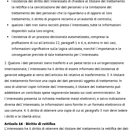
l'esistenza del diritto dell'interessato di chiedere al titolare del trattamento
la rettifica o la cancellazione dei dati personali o la limitazione del
trattamento dei dati personali che lo riguardano o di opporsi al loro
trattamento; il diritto di proporre reclamo a un'autorità di controllo;
qualora i dati non siano raccolti presso l'interessato, tutte le informazioni
disponibili sulla loro origine;
l'esistenza di un processo decisionale automatizzato, compresa la
profilazione di cui all'articolo 22, paragrafi 1 e 4, e, almeno in tali casi,
informazioni significative sulla logica utilizzata, nonché l'importanza e le
conseguenze previste di tale trattamento per l'interessato.
2. Qualora i dati personali siano trasferiti a un paese terzo o a un'organizzazione
internazionale, l'interessato ha il diritto di essere informato dell'esistenza di
garanzie adeguate ai sensi dell'articolo 46 relative al trasferimento. 3. Il titolare
del trattamento fornisce una copia dei dati personali oggetto di trattamento. In
caso di ulteriori copie richieste dall'interessato, il titolare del trattamento può
addebitare un contributo spese ragionevole basato sui costi amministrativi. Se
l'interessato presenta la richiesta mediante mezzi elettronici, e salvo indicazione
diversa dell'interessato, le informazioni sono fornite in un formato elettronico di
uso comune. 4. Il diritto di ottenere una copia di cui al paragrafo 3 non deve ledere
i diritti e le libertà altrui.
Articolo 16 - Diritto di rettifica
L'interessato ha il diritto di ottenere dal titolare del trattamento la rettifica dei dati