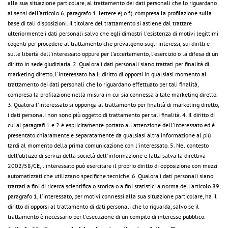
alla sua situazione particolare, al trattamento dei dati personali che lo riguardano
ai sensi dell'articolo 6, paragrafo 1, lettere e) o f), compresa la profilazione sulla
base di tali disposizioni. Il titolare del trattamento si astiene dal trattare
ulteriormente i dati personali salvo che egli dimostri l'esistenza di motivi legittimi
cogenti per procedere al trattamento che prevalgono sugli interessi, sui diritti e
sulle libertà dell'interessato oppure per l'accertamento, l'esercizio o la difesa di un
diritto in sede giudiziaria. 2. Qualora i dati personali siano trattati per finalità di
marketing diretto, l'interessato ha il diritto di opporsi in qualsiasi momento al
trattamento dei dati personali che lo riguardano effettuato per tali finalità,
compresa la profilazione nella misura in cui sia connessa a tale marketing diretto.
3. Qualora l'interessato si opponga al trattamento per finalità di marketing diretto,
i dati personali non sono più oggetto di trattamento per tali finalità. 4. Il diritto di
cui ai paragrafi 1 e 2 è esplicitamente portato all'attenzione dell'interessato ed è
presentato chiaramente e separatamente da qualsiasi altra informazione al più
tardi al momento della prima comunicazione con l'interessato. 5. Nel contesto
dell'utilizzo di servizi della società dell'informazione e fatta salva la direttiva
2002/58/CE, l'interessato può esercitare il proprio diritto di opposizione con mezzi
automatizzati che utilizzano specifiche tecniche. 6. Qualora i dati personali siano
trattati a fini di ricerca scientifica o storica o a fini statistici a norma dell'articolo 89,
paragrafo 1, l'interessato, per motivi connessi alla sua situazione particolare, ha il
diritto di opporsi al trattamento di dati personali che lo riguarda, salvo se il
trattamento è necessario per l'esecuzione di un compito di interesse pubblico.