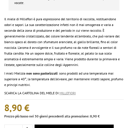
vocate.
Il miele di Millefiori è pura espressione del territorio di raccolta, restituendone
odori e sapori. La sua caratterizzazione infatti non è mai omogenea e varia a
seconda della zona di produzione e del periodo in cui viene raccolto. È
generalmente cristallizzato, dal colore tendente all’ambrato, che può variare dal
bianco opaco al dorato con sfumature aranciate, al giallo brillante, fino al color
nocciola. L’aroma è avvolgente e il suo profumo va da note floreali a sentori di
frutta candita. Ha un sapore dolce, fruttato e floreale; al palato la sua scala
aromatica è estremamente ampia e varia. Viene prodotto durante la primavera e
l’estate, specialmente sulle colline degli Appennini.
I mieli Mielizia
non sono pastorizzati
: sono prodotti ad una temperatura mai
superiore a 40°, la temperatura dell’alveare, per mantenere intatti sapore, profumo
e principi nutritivi.
SCARICA LA CARTOLINA DEL MIELE DI
MILLEFIORI
8,90 €
Prezzo più basso nei 30 giorni precedenti alla promozione: 8,90 €