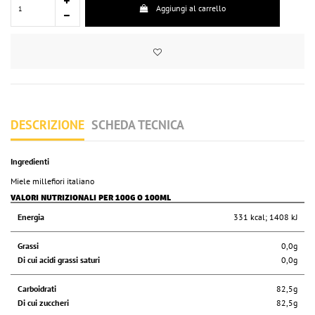
Aggiungi al carrello
DESCRIZIONE
SCHEDA TECNICA
Ingredienti
Miele millefiori italiano
VALORI NUTRIZIONALI PER 100G O 100ML
Energia
331 kcal; 1408 kJ
Grassi
0,0g
Di cui acidi grassi saturi
0,0g
Carboidrati
82,5g
Di cui zuccheri
82,5g