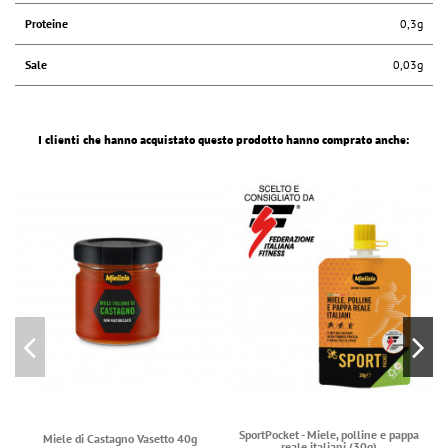
Proteine
0,3g
Sale
0,03g
I clienti che hanno acquistato questo prodotto hanno comprato anche:
SportPocket - Miele, polline e pappa
Miele di Castagno Vasetto 40g
reale italiani (30g)