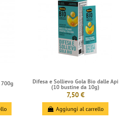
Difesa e Sollievo Gola Bio dalle Api
o 700g
(10 bustine da 10g)
7,50 €
llo
Aggiungi al carrello