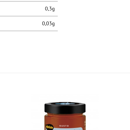
0,3g
0,03g