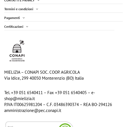
CONTATTI E PRIVACY
Termini e condizioni
Pagamenti
Certificazioni
Spray Difesa e Sollievo Gola Bio dalle
Miele biologico di Millefiori Vasetto
Api - 30ml
300g
9,90 €
5,10 €
Aggiungi al carrello
Aggiungi al carrello
MIELIZIA – CONAPI SOC. COOP. AGRICOLA
Via Idice, 299 40050 Monterenzio (BO) Italia
Tel. +39 051 6540411 – Fax +39 051 6540405 – e-
shop@mielizia.it
P.IVA IT00625981204 – C.F. 03486390374 – REA BO-294126
amministrazione@pec.conapi.it