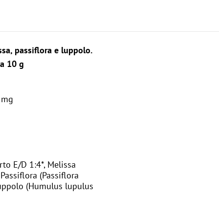
sa, passiflora e luppolo.
ta 10 g
1 mg
rto E/D 1:4*, Melissa
 Passiflora (Passiflora
, Luppolo (Humulus lupulus