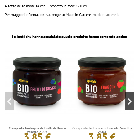
Altezza della modella con il prodotto in foto: 170 cm
Per maggiori informazioni sul progetto Made In Carcere:
madeincarcere.it
I clienti che hanno acquistato questo prodotto hanno comprato anche:
Composta biologica di Frutti di Bosco
Composta biologica di Fragole Vasetto
Vasetto 250g
250g
3,85 €
3,85 €