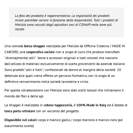
La foto del prodotto è rappresentativa. La regionalità dei prodotti
inviati potrebbe variare in funzione della disponibilità. Tutti i prodotti di
Mielizia
sono raccolti dagli apicoltori soci di CONAPI nelle zone più
vocate.
Una comoda
borsa-shopper
realizzata per Mielizia da Officina Creativa / MADE IN
CARCERE, una
cooperativa sociale
non a scopo di lucro che produce manufatti
"diversa(mente) utili": borse e accessori originali e tutti colorati che nascono
dall’utilizzo di materiali esclusivamente di scarto provenienti da aziende italiane.
Sono prodotti "utili e futili", confezionati da donne al margine della società: 20
detenute alle quali viene offerto un percorso formativo, con lo scopo di un
definitivo reinserimento nella società lavorativa e civile.
Per questa collaborazione con Mielizia sono stati scelti tessuti che richiamano il
mondo dei fiori e delle api.
La shopper è realizzata in
cotone tappezzeria
, è
100% Made in Italy
ed è dotata di
tasca porta cellulare
con un racconto del progetto.
Disponibile nei colori:
corpo e manico giallo / corpo marrone e manico nero (ad
esaurimento scorte)