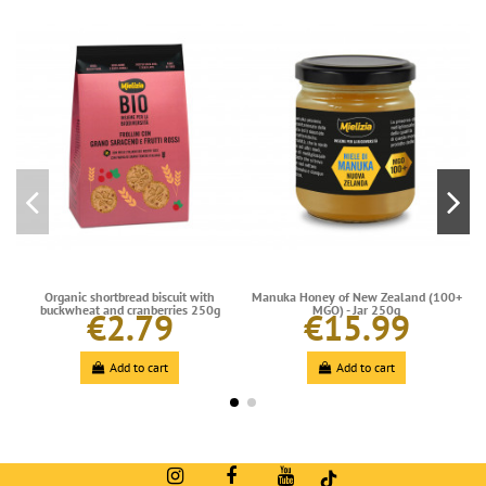
Organic shortbread biscuit with
Manuka Honey of New Zealand (100+
buckwheat and cranberries 250g
MGO) - Jar 250g
€2.79
€15.99
Add to cart
Add to cart