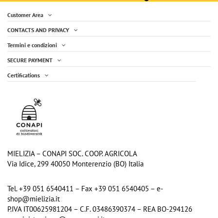
Customer Area
CONTACTS AND PRIVACY
Termini e condizioni
SECURE PAYMENT
Certifications
Gift Set "Natural Recharge" Bee It -
Organic semi-whole shortbread biscuit
Mielizia with Shower Gel and
with chocolate drops 250g
€2.49
Sportpocket
€9.90
Add to cart
Add to cart
MIELIZIA – CONAPI SOC. COOP. AGRICOLA
Via Idice, 299 40050 Monterenzio (BO) Italia
Tel. +39 051 6540411 – Fax +39 051 6540405 – e-
shop@mielizia.it
P.IVA IT00625981204 – C.F. 03486390374 – REA BO-294126