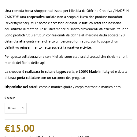
Una comoda
borsa-shopper
realizzata per Mielizia da Officina Creativa / MADE IN
CARCERE, una
cooperativa sociale
non a scopo di lucro che produce manufatti
"diversa(mente) utili": borse e accessori originali e tutti colorati che nascono
dall’utilizzo di materiali esclusivamente di scarto provenienti da aziende italiane.
Sono prodotti "utili e futili", confezionati da donne al margine della società: 20
detenute alle quali viene offerto un percorso formativo, con lo scopo di un
definitivo reinserimento nella società lavorativa e civile.
Per questa collaborazione con Mielizia sono stati scelti tessuti che richiamano il
mondo dei fiori e delle api.
La shopper è realizzata in
cotone tappezzeria
, è
100% Made in Italy
ed è dotata
di
tasca porta cellulare
con un racconto del progetto.
Disponibile nei colori:
corpo e manico giallo / corpo marrone e manico nero.
Colour
€15.00