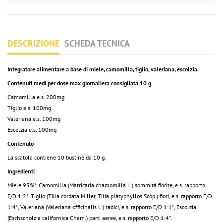
DESCRIZIONE
SCHEDA TECNICA
Integratore alimentare a base di miele, camomilla,
tiglio, valeriana, escolzia.
Contenuti medi per dose max giornaliera consigliata 10 g
Camomilla e.s. 200mg
Tiglio e.s.
100mg
Valeriana e.s. 100mg
Escolzia e.s. 100mg
Contenuto
La scatola contiene 10 bustine da 10 g.
Ingredienti
Miele 95%*, Camomilla (Matricaria chamomilla L.) sommità fiorite, e.s. rapporto
E/D 1:2*, Tiglio (Tilia cordata Miller, Tilia platyphyllos Scop.) fiori, e.s. rapporto E/D
1:4*, Valeriana (Valeriana officinalis L.) radici, e.s. rapporto E/D 1:1*, Escolzia
(Eschscholzia californica Cham.) parti aeree, e.s. rapporto E/D 1:4*.