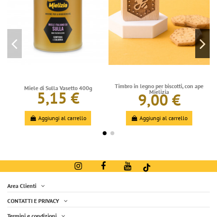
Timbro in legno per biscotti, con ape
Miele di Sulla Vasetto 400g
5,15 €
Mielizia
9,00 €
Aggiungi al carrello
Aggiungi al carrello
Area Clienti
CONTATTI E PRIVACY
Termini e condizioni