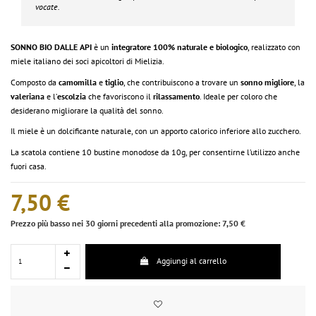
vocate.
SONNO BIO DALLE API
è un
integratore 100% naturale e biologico
, realizzato con
miele italiano dei soci apicoltori di Mielizia.
Composto da
camomilla
e
tiglio
, che contribuiscono a trovare un
sonno migliore
, la
valeriana
e l’
escolzia
che favoriscono il
rilassamento
. Ideale per coloro che
desiderano migliorare la qualità del sonno.
Il miele è un dolcificante naturale, con un apporto calorico inferiore allo zucchero.
La scatola contiene 10 bustine monodose da 10g, per consentirne l’utilizzo anche
fuori casa.
7,50 €
Prezzo più basso nei 30 giorni precedenti alla promozione: 7,50 €
Aggiungi al carrello